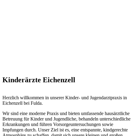
Direkt zum Inhalt
Kinder- und Jugendarztpraxis Eichenzell
Kinderärzte
Eichenzell
Dr. Elisabeth Handzel
&
Nadja Bergemann
Herzlich willkommen in unserer Kinder- und Jugendarztpraxis in
Eichenzell bei Fulda.
Fachärztinnen für
Kinder- und Jugendmedizin
Wir sind eine moderne Praxis und bieten umfassende hausärztliche
Betreuung für Kinder und Jugendliche, behandeln unterschiedliche
Erkrankungen und führen Vorsorgeuntersuchungen sowie
Impfungen durch. Unser Ziel ist es, eine entspannte, kindgerechte
Atmosphäre zu schaffen, damit sich unsere kleinen und großen